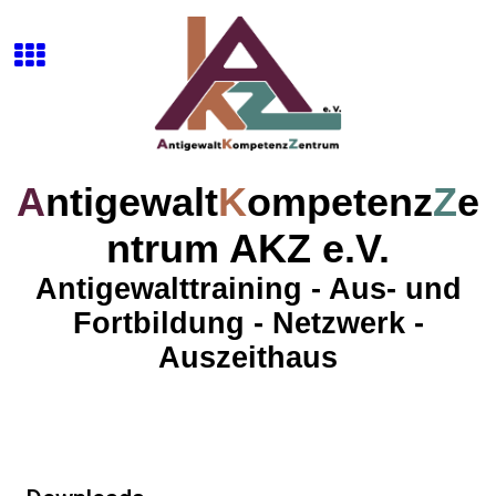
A
ntigewalt
K
ompetenz
Z
e
ntrum AKZ e.V.
Antigewalttraining - Aus- und
Fortbildung - Netzwerk -
Auszeithaus