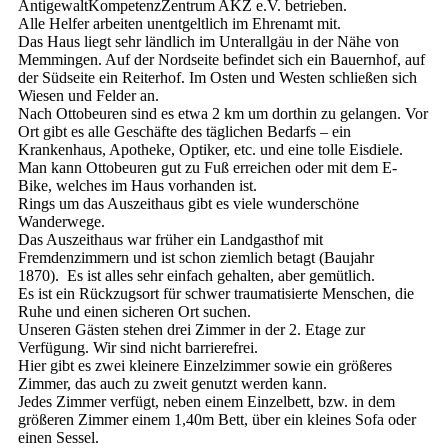
AntigewaltKompetenzZentrum AKZ e.V. betrieben.
Alle Helfer arbeiten unentgeltlich im Ehrenamt mit.
Das Haus liegt sehr ländlich im Unterallgäu in der Nähe von
Memmingen. Auf der Nordseite befindet sich ein Bauernhof, auf
der Südseite ein Reiterhof. Im Osten und Westen schließen sich
Wiesen und Felder an.
Nach Ottobeuren sind es etwa 2 km um dorthin zu gelangen. Vor
Ort gibt es alle Geschäfte des täglichen Bedarfs – ein
Krankenhaus, Apotheke, Optiker, etc. und eine tolle Eisdiele.
Man kann Ottobeuren gut zu Fuß erreichen oder mit dem E-
Bike, welches im Haus vorhanden ist.
Rings um das Auszeithaus gibt es viele wunderschöne
Wanderwege.
Das Auszeithaus war früher ein Landgasthof mit
Fremdenzimmern und ist schon ziemlich betagt (Baujahr
1870). Es ist alles sehr einfach gehalten, aber gemütlich.
Es ist ein Rückzugsort für schwer traumatisierte Menschen, die
Ruhe und einen sicheren Ort suchen.
Unseren Gästen stehen drei Zimmer in der 2. Etage zur
Verfügung. Wir sind nicht barrierefrei.
Hier gibt es zwei kleinere Einzelzimmer sowie ein größeres
Zimmer, das auch zu zweit genutzt werden kann.
Jedes Zimmer verfügt, neben einem Einzelbett, bzw. in dem
größeren Zimmer einem 1,40m Bett, über ein kleines Sofa oder
einen Sessel.