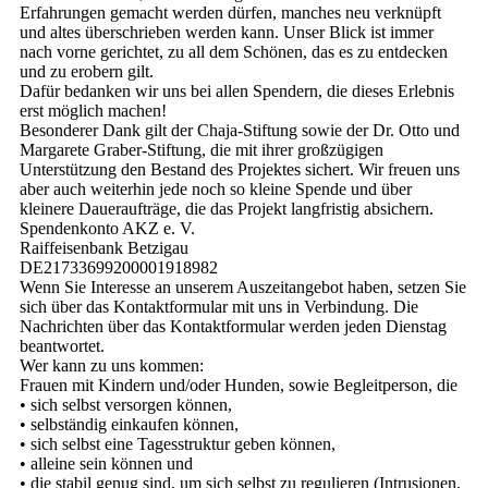
Erfahrungen gemacht werden dürfen, manches neu verknüpft
und altes überschrieben werden kann. Unser Blick ist immer
nach vorne gerichtet, zu all dem Schönen, das es zu entdecken
und zu erobern gilt.
Dafür bedanken wir uns bei allen Spendern, die dieses Erlebnis
erst möglich machen!
Besonderer Dank gilt der Chaja-Stiftung sowie der Dr. Otto und
Margarete Graber-Stiftung, die mit ihrer großzügigen
Unterstützung den Bestand des Projektes sichert. Wir freuen uns
aber auch weiterhin jede noch so kleine Spende und über
kleinere Daueraufträge, die das Projekt langfristig absichern.
Spendenkonto AKZ e. V.
Raiffeisenbank Betzigau
DE21733699200001918982
Wenn Sie Interesse an unserem Auszeitangebot haben, setzen Sie
sich über das Kontaktformular mit uns in Verbindung. Die
Nachrichten über das Kontaktformular werden jeden Dienstag
beantwortet.
Wer kann zu uns kommen:
Frauen mit Kindern und/oder Hunden, sowie Begleitperson, die
• sich selbst versorgen können,
• selbständig einkaufen können,
• sich selbst eine Tagesstruktur geben können,
• alleine sein können und
• die stabil genug sind, um sich selbst zu regulieren (Intrusionen,